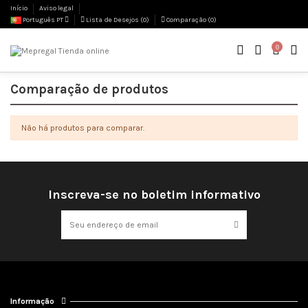
Início
Aviso legal
Português PT
Lista de Desejos (
0
)
Comparação (
0
)
0
Comparação de produtos
Não há produtos para comparar.
Inscreva-se no boletim informativo
Informação